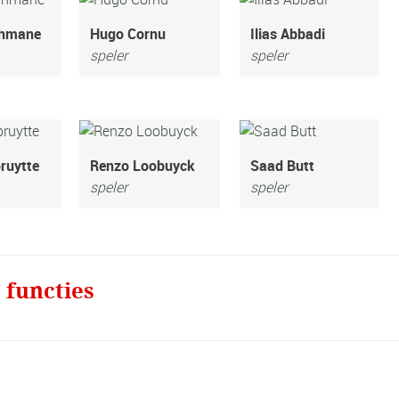
hmane
Hugo Cornu
Ilias Abbadi
speler
speler
ruytte
Renzo Loobuyck
Saad Butt
speler
speler
 functies