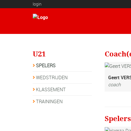
login
U21
Coach(
SPELERS
Geert VE
WEDSTRIJDEN
coach
KLASSEMENT
TRAININGEN
Speler