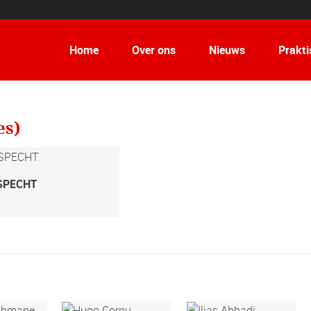
Home
Over ons
Nieuws
Prakti
es)
RSPECHT
s